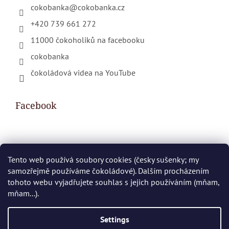
cokobanka
@
cokobanka.cz
+420 739 661 272
11000 čokoholiků na facebooku
cokobanka
čokoládová videa na YouTube
Facebook
Shopping cart
Tento web používá soubory cookies (česky sušenky; my
samozřejmě používáme čokoládové). Dalším procházením
0
PCS /
€0
tohoto webu vyjadřujete souhlas s jejich používáním (mňam,
mňam...).
Created by Shoptet
Settings