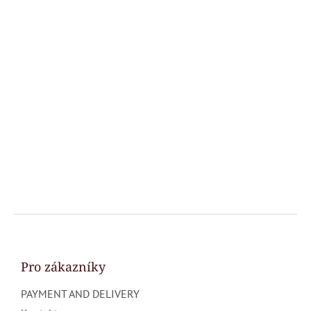
F
o
o
t
Pro zákazníky
e
PAYMENT AND DELIVERY
r