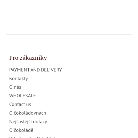
F
o
o
t
Pro zákazníky
e
PAYMENT AND DELIVERY
r
Kontakty
O nás
WHOLESALE
Contact us
O čokoládovnách
Nejčastější dotazy
O čokoládě