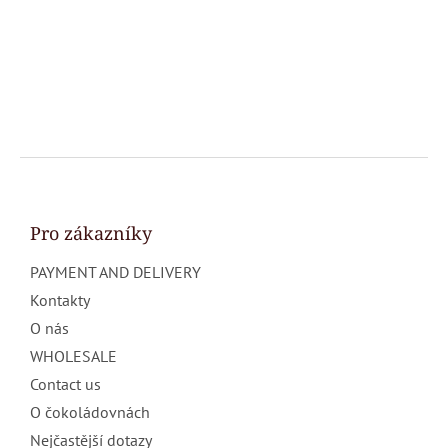
F
o
o
t
Pro zákazníky
e
PAYMENT AND DELIVERY
r
Kontakty
O nás
WHOLESALE
Contact us
O čokoládovnách
Nejčastější dotazy