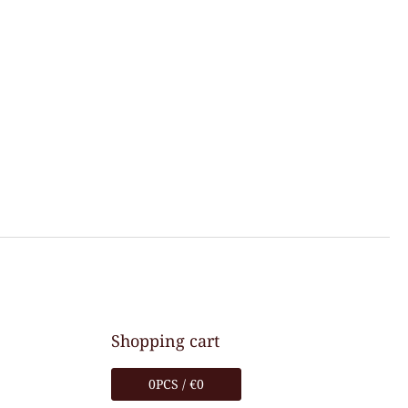
Shopping cart
0
PCS /
€0