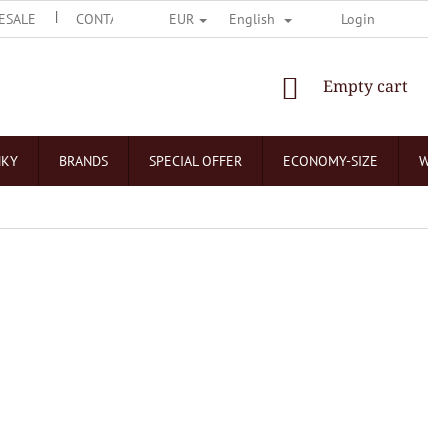
ESALE
CONTACT US
O ČOKOLÁDOVNÁCH
Login
NEJČASTĚJŠÍ 
EUR
English
SHOPPING
Empty cart
CART
NKY
BRANDS
SPECIAL OFFER
ECONOMY-SIZE
WHO