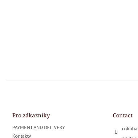
F
o
o
t
e
Pro zákazníky
Contact
r
PAYMENT AND DELIVERY
cokoba
Kontakty