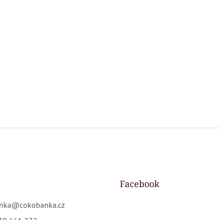
Facebook
nka
@
cokobanka.cz