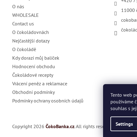
+420 7
O nás
11000 
WHOLESALE
cokoba
Contact us
čokolá
O čokoládovnách
Nejčastější dotazy
O čokoládě
Kdy dorazí můj balíček
Hodnocení obchodu
Čokoládové recepty
Vrácení peněz a reklamace
Obchodní podmínky
Tento web p
Podmínky ochrany osobních údajů
používáme č
souhlas s je
Settings
Copyright 2026
ČokoBanka.cz
. All rights reserved.