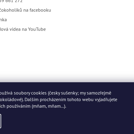
39 661 272
čokoholiků na facebooku
nka
dová videa na YouTube
oužívá soubory cookies (česky sušenky; my samozřejmě
okoládové). Dalším procházením tohoto webu vyjadřujete
jich používáním (mňam, mňam...).