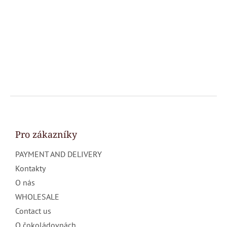
F
o
o
t
Pro zákazníky
e
PAYMENT AND DELIVERY
r
Kontakty
O nás
WHOLESALE
Contact us
O čokoládovnách