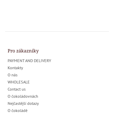
F
o
o
t
Pro zákazníky
e
PAYMENT AND DELIVERY
r
Kontakty
O nás
WHOLESALE
Contact us
O čokoládovnách
Nejčastější dotazy
O čokoládě